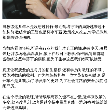
当教练这几年不是没想过转行,最近驾培行业的局势越来越不
如从前,教练拿的工资也是杯水车薪,政策改来改去,对学员教练
都是两败俱伤的。
当教练看似轻松,可是在行业的我们才真正的懂,寒冷冬天,凌晨
奔赴训练场地,高温夏日,依旧在烈日下教学,颈椎病,胃痛都是
当教练这些年落下的病根,但为了生存这些我们都可以接受。
真正让我疲惫的是每月的招生指标,还有学员对教练的不满，
媒体对教练的批判。作为教练想和每一位学员友好相处,但是
开车不是儿戏,为了学员学的更好,为了社会道路的安全,我们必
须严厉。
在这个行业的教练,陆陆续续离职的也不在少数,近年来政策的
多变,驾考改革,让驾考通过率招生量呈直线下滑,许多教练纷纷
无奈选择离职 。